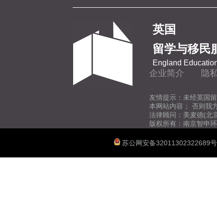
地质学
英国
地理与环境科学
留学与移民
England Education
传媒
企业简介
隐
经济学
友情提示：未经英国留
本网站内容； 否则我
法律顾问：美麦德(北
版权所有：南京智申环
体育科学
苏公网安备32011302322689号
图书馆与信息管理
法学
教育学