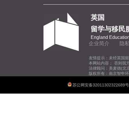
阿
地质学
Ast
英国
地理与环境科学
巴
留学与移民
Uni
England Education
传媒
企业简介
隐
伯
Uni
经济学
友情提示：未经英国留
本网站内容； 否则我
法律顾问：美麦德(北
版权所有：南京智申环
体育科学
苏公网安备32011302322689号
图书馆与信息管理
法学
教育学