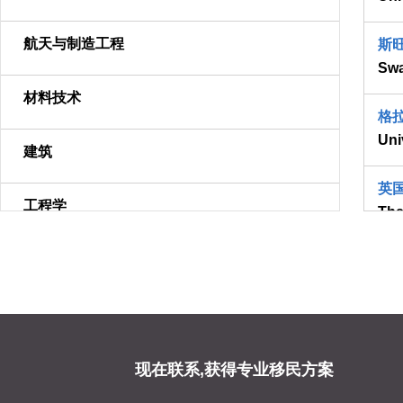
航天与制造工程
斯
Swa
材料技术
格
Uni
建筑
英
工程学
The
数学
斯
Univ
物理与天文
诺
The
化学
现在联系,获得专业移民方案