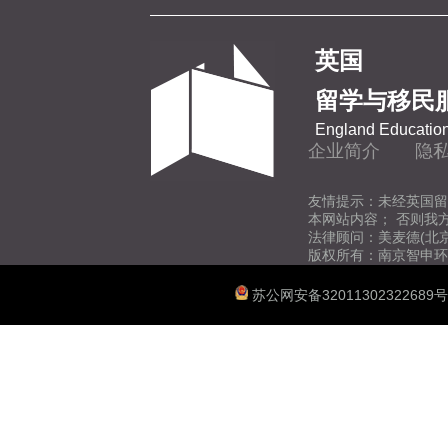
地质学
英国
地理与环境科学
留学与移民
England Education
传媒
企业简介
隐
经济学
友情提示：未经英国留
本网站内容； 否则我
法律顾问：美麦德(北
版权所有：南京智申环
体育科学
苏公网安备32011302322689号
图书馆与信息管理
法学
教育学